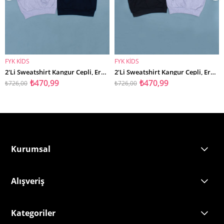
FYK KİDS
FYK KİDS
SEPETE EKLE
SEPETE EKLE
2'Li Sweatshirt Kangur Cepli, Erkek Sweatshirt
2'Li Sweatshirt Kangur Cepli, Erkek Sweatshirt
₺470,99
₺470,99
₺726,00
₺726,00
Kurumsal
Alışveriş
Kategoriler