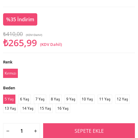
%
35
İndirim
₺410,00
(KDV Dahil)
₺265,99
(KDV Dahil)
Renk
Kırmızı
Beden
5 Yaş
6 Yaş
7 Yaş
8 Yaş
9 Yaş
10 Yaş
11 Yaş
12 Yaş
13 Yaş
14 Yaş
15 Yaş
16 Yaş