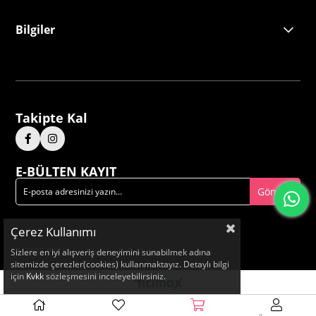
Bilgiler
Takipte Kal
E-BÜLTEN KAYIT
Gönder
Çerez Kullanımı
© 2025 FYK Kids - Her Hakkı Saklıdır.
Sizlere en iyi alışveriş deneyimini sunabilmek adına
sitemizde çerezler(cookies) kullanmaktayız. Detaylı bilgi
için
Kvkk
sözleşmesini inceleyebilirsiniz.