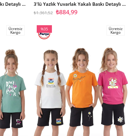
3'lü Yazlık Yuvarlak Yakalı Baskı Detaylı Kaprili 6 Parça Kız Çocuk Alt Üst Takım
3'lü Yazlık Yuvarlak Yakalı Baskı Detaylı Kaprili 6 Parça Kız Çocuk Alt Üst Takım
₺884,99
₺1.361,52
Ücretsiz
Ücretsiz
%35
Kargo
Kargo
İndirim
%35İndirim