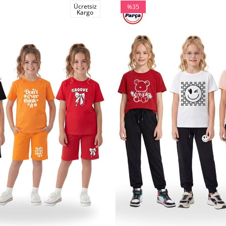
Ücretsiz
%35
Kargo
İndirim
%35İndirim