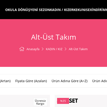
OKULA DÖNÜŞ
YENİ SEZON
KADIN / KIZ
ERKEK
UNISEX
İNDİRİM
Alt-Üst Takım
Anasayfa
KADIN / KIZ
Alt-Üst Takım
(Artan)
Fiyata Göre (Azalan)
Ürün Adına Göre (A>Z)
Ürün Adı
Ücretsiz
%35
Kargo
İndirim