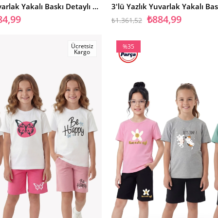
3'lü Yazlık Yuvarlak Yakalı Baskı Detaylı Kaprili 6 Parça Kız Çocuk Alt Üst Takım
84,99
₺884,99
₺1.361,52
Ücretsiz
%35
Kargo
İndirim
%35İndirim