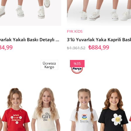
FYK KİDS
SEPETE EKLE
3'lü Yazlık Yuvarlak Yakalı Baskı Detaylı Kaprili 6 Parça Kız Çocuk Alt Üst Takım
84,99
₺884,99
₺1.361,52
Ücretsiz
%35
Kargo
İndirim
%35İndirim