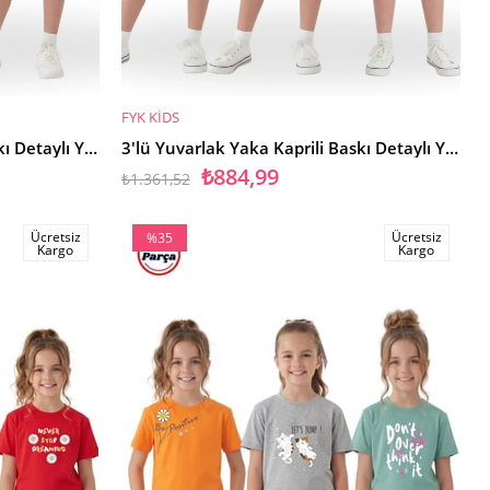
FYK KİDS
SEPETE EKLE
3'lü Yuvarlak Yaka Kaprili Baskı Detaylı Yazlık Kız Çocuk 6 Parça Alt Üst Takım
3'lü Yuvarlak Yaka Kaprili Baskı Detaylı Yazlık Kız Çocuk 6 Parça Alt Üst Takım
₺884,99
₺1.361,52
Ücretsiz
Ücretsiz
%35
Kargo
Kargo
İndirim
%35İndirim