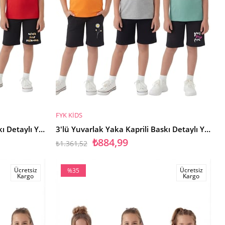
FYK KİDS
SEPETE EKLE
3'lü Yuvarlak Yaka Kaprili Baskı Detaylı Yazlık Kız Çocuk 6 Parça Alt Üst Takım
3'lü Yuvarlak Yaka Kaprili Baskı Detaylı Yazlık Kız Çocuk 6 Parça Alt Üst Takım
₺884,99
₺1.361,52
Ücretsiz
Ücretsiz
%35
Kargo
Kargo
İndirim
%35İndirim