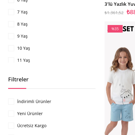
Beyaz
₺8
7 Yaş
₺1.361,52
Gri
8 Yaş
%35
9 Yaş
İndirim
%35İndirim
10 Yaş
11 Yaş
12 Yaş
Filtreler
13 Yaş
14 Yaş
İndirimli Ürünler
15 Yaş
Yeni Ürünler
16 Yaş
Ücretsiz Kargo