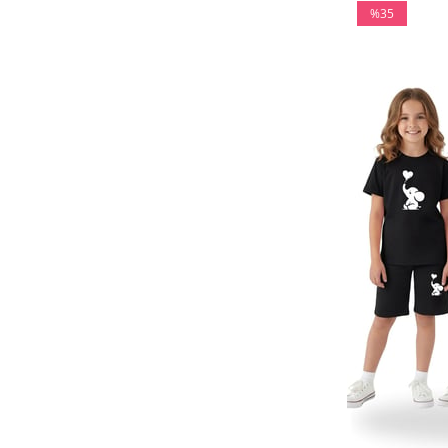
%35
İndirim
%35İndirim