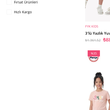
Fırsat Ürünleri
Hızlı Kargo
FYK KİDS
SEPETE EKLE
₺8
₺1.361,52
%35
İndirim
%35İndirim