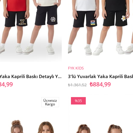
FYK KİDS
SEPETE EKLE
3'lü Yuvarlak Yaka Kaprili Baskı Detaylı Yazlık Kız Çocuk 6 Parça Alt Üst Takım
84,99
₺884,99
₺1.361,52
Ücretsiz
%35
Kargo
İndirim
%35İndirim