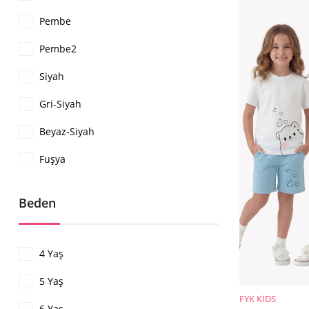
%35İndirim
Pembe
Pembe2
Siyah
Gri-Siyah
Beyaz-Siyah
Fuşya
Kırmızı
Beden
Mint Yeşili
Turuncu
4 Yaş
Sarı
5 Yaş
Mint
FYK KİDS
SEPETE EKLE
6 Yaş