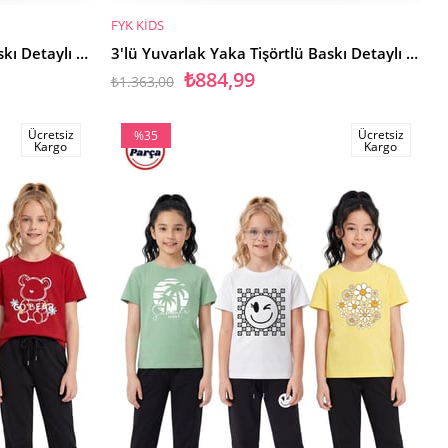
FYK KİDS
SEPETE EKLE
3'lü Yuvarlak Yaka Tişörtlü Baskı Detaylı Kız Çocuk 6 Parça Alt Üst Takım
3'lü Yuvarlak Yaka Tişörtlü Baskı Detaylı Kız Çocuk 6 Parça Alt Üst Takım
₺884,99
₺1.363,00
Ücretsiz
Ücretsiz
%35
Kargo
Kargo
İndirim
%35İndirim