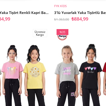
FYK KİDS
SEPETE EKLE
3'lü Yuvarlak Yaka Tişört Renkli Kapri Baskı Detaylı 6 Parça Kız Çocuk Alt Üst Takım
84,99
₺884,99
₺1.363,00
Ücretsiz
%35
Kargo
İndirim
%35İndirim