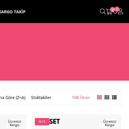
0
0
KARGO TAKİP
na Göre (Z<A)
Stoktakiler
108 Ürün
Ücretsiz
Ücretsiz
%35
Kargo
Kargo
İndirim