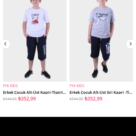
%35İndirim
%35İndirim
FYK KİDS
FYK KİDS
SEPETE EKLE
SEPETE EKLE
Erkek Çocuk Alt-Üst Kapri-Tişört Takım
Erkek Çocuk Alt-Üst Gri Kapri -Tişört Takım
₺352,99
₺352,99
₺544,00
₺544,00