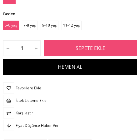
Beden
5-6 yaş
7-8 yaş
9-10 yaş
11-12 yaş
Favorilere Ekle
İstek Listeme Ekle
Karşılaştır
Fiyat Düşünce Haber Ver