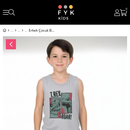
0
Erkek Çocuk Baskılı Sıfır Kol TREX ROAR alt-üst takım