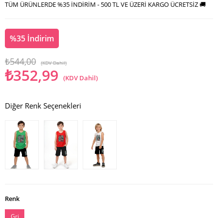
TÜM ÜRÜNLERDE %35 İNDİRİM - 500 TL VE ÜZERİ KARGO ÜCRETSİZ 🚚
%
35
İndirim
₺544,00
(KDV Dahil)
₺352,99
(KDV Dahil)
Diğer Renk Seçenekleri
Renk
Gri