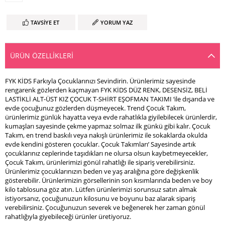
TAVSIYE ET
YORUM YAZ
ÜRÜN ÖZELLIKLERI
FYK KİDS Farkıyla Çocuklarınızı Sevindirin. Ürünlerimiz sayesinde
rengarenk gözlerden kaçmayan FYK KİDS DÜZ RENK, DESENSİZ, BELİ
LASTİKLİ ALT-ÜST KIZ ÇOCUK T-SHİRT EŞOFMAN TAKIMI ‘ile dışarıda ve
evde çocuğunuz gözlerden düşmeyecek. Trend Çocuk Takım,
ürünlerimiz günlük hayatta veya evde rahatlıkla giyilebilecek ürünlerdir,
kumaşları sayesinde çekme yapmaz solmaz ilk günkü gibi kalır. Çocuk
Takım, en trend baskılı veya nakışlı ürünlerimiz ile sokaklarda okulda
evde kendini gösteren çocuklar. Çocuk Takımları’ Sayesinde artık
çocuklarınız ceplerinde taşıdıkları ne olursa olsun kaybetmeyecekler,
Çocuk Takım, ürünlerimizi gönül rahatlığı ile sipariş verebilirsiniz.
Ürünlerimiz çocuklarınızın beden ve yaş aralığına göre değişkenlik
gösterebilir. Ürünlerimizin görsellerinin son kısımlarında beden ve boy
kilo tablosuna göz atın. Lütfen ürünlerimizi sorunsuz satın almak
istiyorsanız, çocuğunuzun kilosunu ve boyunu baz alarak sipariş
verebilirsiniz. Çocuğunuzun severek ve beğenerek her zaman gönül
rahatlığıyla giyebileceği ürünler üretiyoruz.