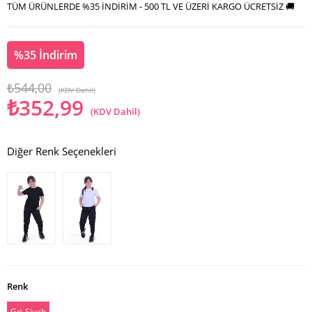
TÜM ÜRÜNLERDE %35 İNDİRİM - 500 TL VE ÜZERİ KARGO ÜCRETSİZ 🚚
%
35
İndirim
₺544,00
(KDV Dahil)
₺352,99
(KDV Dahil)
Diğer Renk Seçenekleri
Renk
Gri-Siyah