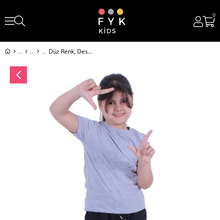
0
Düz Renk, Desensiz, Beli Lastikli Alt-Üst Kız Çocuk T-Shirt Eşofman Takımı