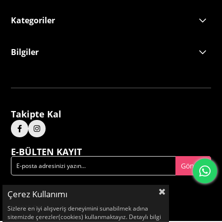
Kategoriler
Bilgiler
Takipte Kal
E-BÜLTEN KAYIT
Gönder
Çerez Kullanımı
© 2025 FYK Kids - Her Hakkı Saklıdır.
Sizlere en iyi alışveriş deneyimini sunabilmek adına
sitemizde çerezler(cookies) kullanmaktayız. Detaylı bilgi