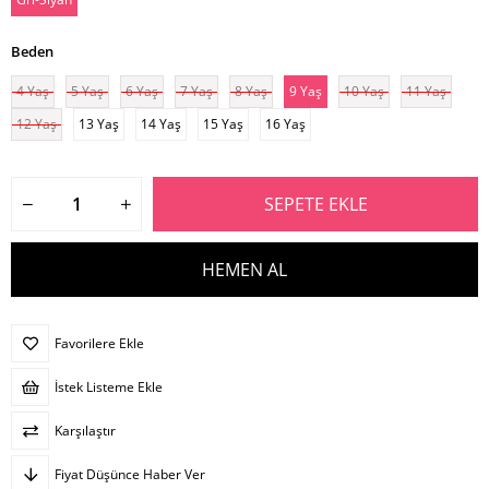
Beden
4 Yaş
5 Yaş
6 Yaş
7 Yaş
8 Yaş
9 Yaş
10 Yaş
11 Yaş
12 Yaş
13 Yaş
14 Yaş
15 Yaş
16 Yaş
Favorilere Ekle
İstek Listeme Ekle
Karşılaştır
Fiyat Düşünce Haber Ver